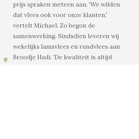
prijs spraken meteen aan. 'We wilden
dat vlees ook voor onze klanten,'
vertelt Michael. Zo begon de
samenwerking. Sindsdien leveren wij
wekelijks lamsvlees en rundvlees aan
Broodje Hadi. 'De kwaliteit is altijd
goed. En als er een keer iets mis is,
lossen ze het meteen op. VSS is snel en
professioneel.'