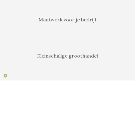
Maatwerk voor je bedrijf
Kleinschalige groothandel
Speciale service voor jou
De kok is de baas bij ons