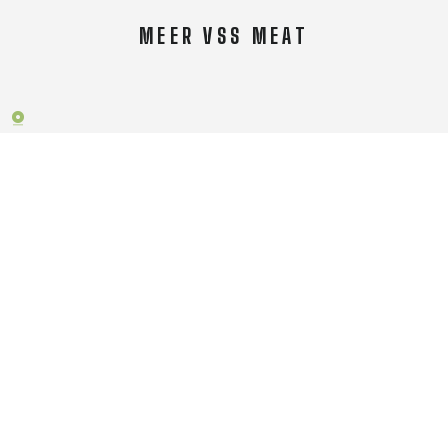
MEER VSS MEAT
Over VSS Meat
Algemene voorwaarden
Order- & retourbeleid
Neem contact op