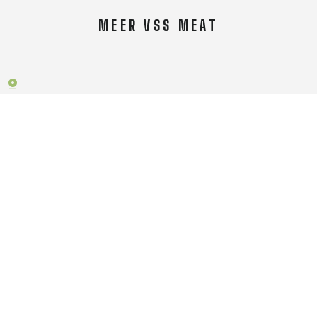
MEER VSS MEAT
Over VSS Meat
Algemene voorwaarden
Order- & retourbeleid
Neem contact op