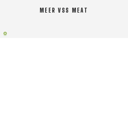
MEER VSS MEAT
Over VSS Meat
Algemene voorwaarden
Order- & retourbeleid
Neem contact op