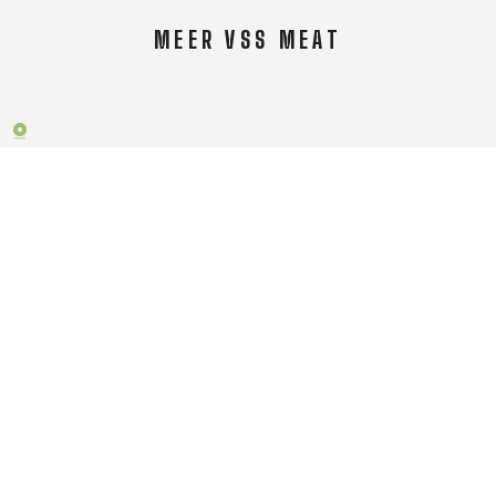
MEER VSS MEAT
Over VSS Meat
Algemene voorwaarden
Order- & retourbeleid
Neem contact op