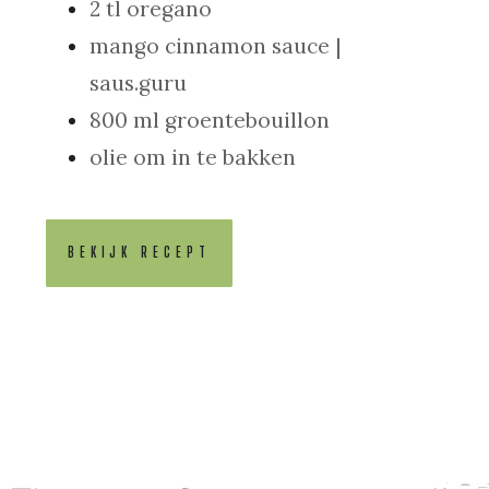
2 tl oregano
mango cinnamon sauce |
saus.guru
800 ml groentebouillon
olie om in te bakken
BEKIJK RECEPT