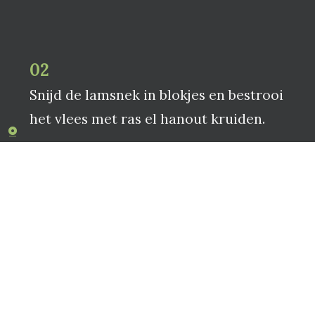
02
Snijd de lamsnek in blokjes en bestrooi
het vlees met ras el hanout kruiden.
03
​​​​​​​Bak het vlees rondom aan op de Ofyr.