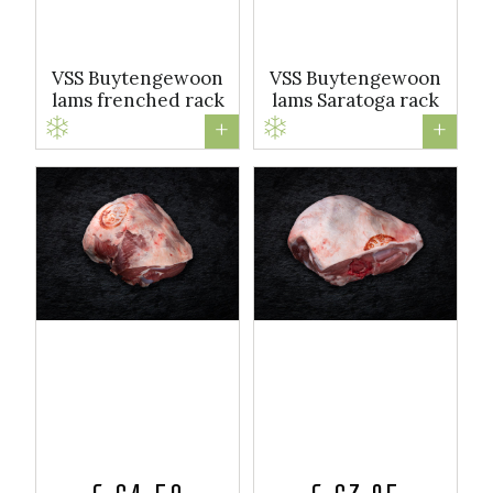
VSS Buytengewoon
VSS Buytengewoon
lams frenched rack
lams Saratoga rack
+
+