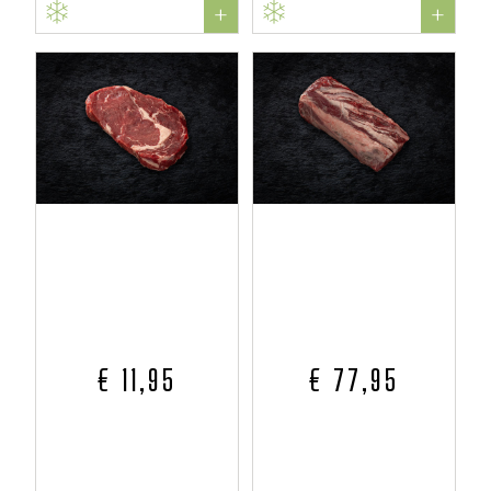
+
+
€ 11,95
€ 77,95