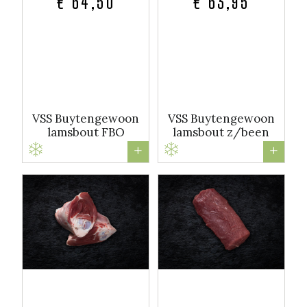
€ 64,50
€ 63,95
VSS Buytengewoon
VSS Buytengewoon
lamsbout FBO
lamsbout z/been
+
+