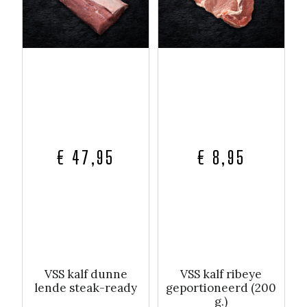
€ 47,95
€ 8,95
VSS kalf dunne
VSS kalf ribeye
lende steak-ready
geportioneerd (200
g.)