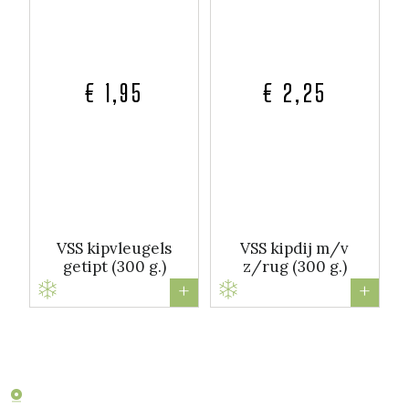
€ 1,95
€ 2,25
VSS kipvleugels
VSS kipdij m/v
getipt (300 g.)
z/rug (300 g.)
+
+