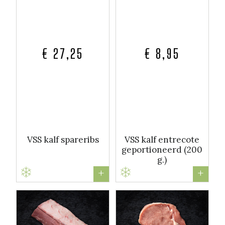
€ 27,25
€ 8,95
VSS kalf spareribs
VSS kalf entrecote
geportioneerd (200
g.)
+
+