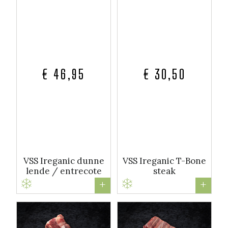
€ 46,95
€ 30,50
VSS Ireganic dunne
VSS Ireganic T-Bone
lende / entrecote
steak
+
+