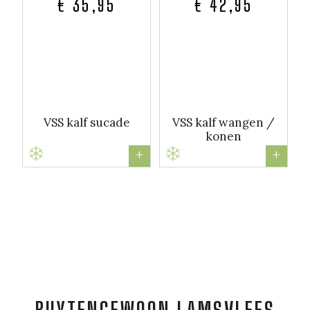
€ 35,95
€ 42,95
VSS kalf sucade
VSS kalf wangen /
konen
+
+