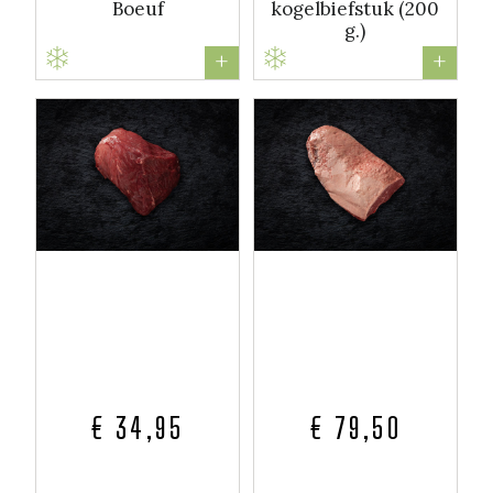
Boeuf
kogelbiefstuk (200
g.)
+
+
€ 34,95
€ 79,50